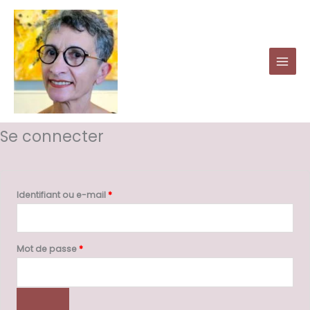
Aller
au
contenu
Obligatoire
Obligatoire
Se connecter
Identifiant ou e-mail
*
Mot de passe
*