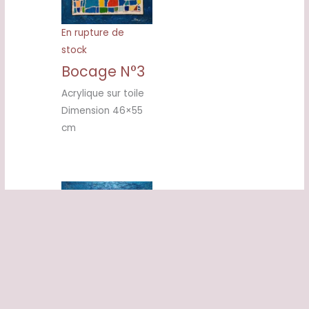
En rupture de
stock
Bocage N°3
Acrylique sur toile
Dimension 46×55
cm
En rupture de
stock
Bocage N°2