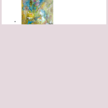
Egeiro N°1
Acrylique sur toile
3D
Dimension 50×150
cm